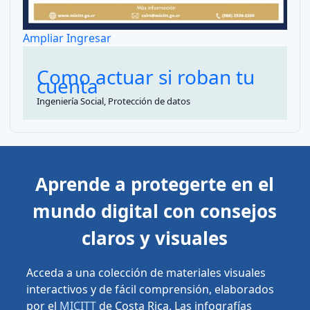
Ampliar
Ingresar
Como actuar si roban tu
cuenta
Ingeniería Social, Protección de datos
Aprende a protegerte en el
mundo digital con consejos
claros y visuales
Acceda a una colección de materiales visuales
interactivos y de fácil comprensión, elaborados
por el
MICITT
de Costa Rica. Las infografías