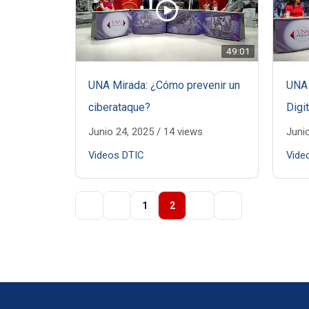
49:01
UNA Mirada: ¿Cómo prevenir un
UNA 
ciberataque?
Digit
Junio 24, 2025
/
14 views
Juni
Videos DTIC
Vide
1
2