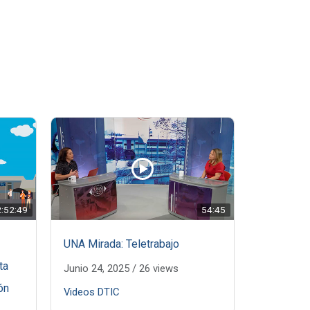
2:52:49
54:45
UNA Mirada: Teletrabajo
ta
Junio 24, 2025
/
26 views
ón
Videos DTIC